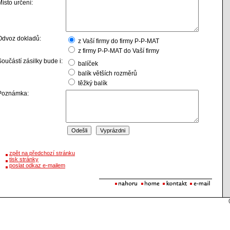
Místo určení:
Odvoz dokladů:
z Vaší firmy do firmy P-P-MAT
z firmy P-P-MAT do Vaší firmy
Součástí zásilky bude i:
balíček
balík větších rozměrů
těžký balík
Poznámka:
zpět na předchozí stránku
tisk stránky
poslat odkaz e-mailem