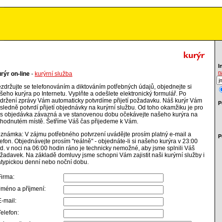
I
n
rýr on-line
-
kurýrní služba
zdržujte se telefonováním a diktováním potřebných údajů, objednejte si
šeho kurýra po Internetu. Vyplňte a odešlete elektronický formulář. Po
držení zprávy Vám automaticky potvrdíme přijetí požadavku. Náš kurýr Vám
P
sledně potvrdí přijetí objednávky na kurýrní službu. Od toho okamžiku je pro
s objedávka závazná a ve stanovenou dobu očekávejte našeho kurýra na
hodnutém místě. Šetříme Váš čas přijedeme k Vám.
známka: V zájmu potřebného potvrzení uvádějte prosím platný e-mail a
P
lefon. Objednávejte prosím "reálně" - objednáte-li si našeho kurýra v 23:00
d. v noci na 06:00 hodin ráno je technicky nemožné, aby jsme splnili Váš
žadavek. Na základě domluvy jsme schopni Vám zajistit naši kurýrní služby i
atypickou denní nebo noční dobu.
Firma:
Jméno a příjmení:
E-mail:
Telefon: