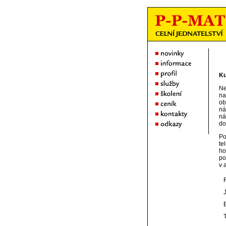
Ku
Ne
na
ob
ná
ná
do
Po
te
ho
po
v 