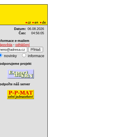
Datum:
06.08.2026
Čas:
04:56:05
nformace e-mailem
-
ápověda
odhlášení
novinky
informace
odporujeme projekt
odpořte náš server